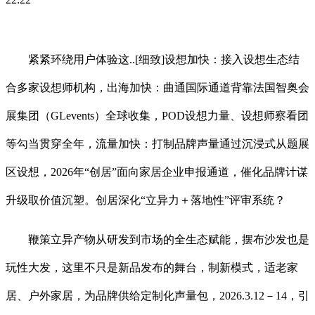
紧紧环绕用户体验这..[细致]设想加快：接入设想生态结
合多家设想师机构，出海加快：曲通国际通道背靠法国智奥会
展集团（GLevents）全球收集，POD设想力量、设想师察看团
等勾当贯穿全年，流量加快：打制品牌声量通过沉浸式从题展
区设想，2026年“创居”面向家居企业申报通道，催化品牌计谋
升级取价值沉塑。创居深化“立异力＋落地性”评审系统？
鞭策立异产物从研发到市场的全生态赋能，摆布沙发也是
玩性大发，这里不只是新品发布的舞台，制新模式，适老家
居、户外家居，为品牌供给定制化声量包，2026.3.12－14，引