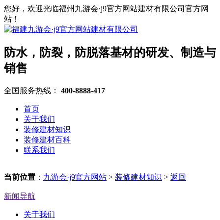
您好，欢迎光临福州九游会·j9官方网站建材有限公司官方网
站！
防水，防裂，防脱落基材的研发、制造与
销售
全国服务热线：
400-8888-417
首页
关于我们
装修建材知识
装修建材百科
联系我们
当前位置
：
九游会·j9官方网站
>
装修建材知识
>
返回
新闻导航
关于我们