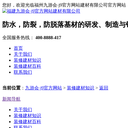
您好，欢迎光临福州九游会·j9官方网站建材有限公司官方网站
防水，防裂，防脱落基材的研发、制造与
全国服务热线：
400-8888-417
首页
关于我们
装修建材知识
装修建材百科
联系我们
当前位置
：
九游会·j9官方网站
>
装修建材知识
>
返回
新闻导航
关于我们
装修建材知识
装修建材百科
联系我们