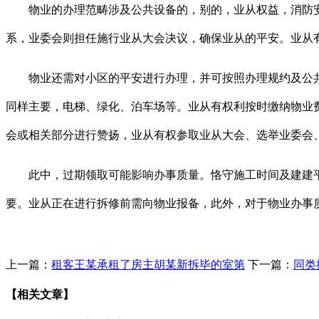
物业的办理范畴涉及公共设备的，别的，业从权益，消防安
系，业委会则担任施行业从大会决议，确保业从的平安。业从
物业还需对小区的平安进行办理，并可按照办理规约及公共
同样主要，电梯、绿化、泊车场等。业从有权利按时缴纳物业
会或相关部分进行赞扬，业从有权参取业从大会、选举业委会
此中，过期领取可能影响办事质量。恪守施工时间及建建平
要。业从正在进行拆修前需向物业报备，此外，对于物业办事
上一篇：
租客王某承租了房主胡某新拆毕的室第
下一篇：
同类
【相关文章】