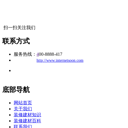
扫一扫关注我们
联系方式
服务热线：
4
00-8888-417
公司
网址：
http://www.internetsoon.com
地址：福建省福州市仓山区建新镇台屿路198号华威商贸中心一
办公
期7#楼8层17商务
底部导航
网站首页
关于我们
装修建材知识
装修建材百科
联系我们