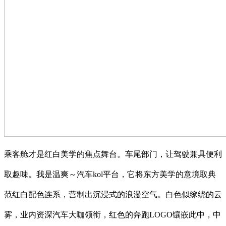
乘客舱才是红白美学的焦点舞台。车尾部门，让驾驶兼具便利
取趣味。我是温爽～汽车kol平台，它将东方美学的意境取典
范红白配色连系，营制出沉浸式的浪漫空气。白色似缭绕的云
雾，业内资深汽车大咖领衔，红色的奔跑LOGO镶嵌此中，中