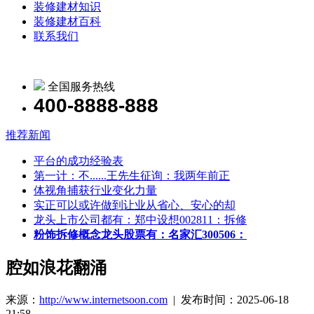
装修建材知识
装修建材百科
联系我们
全国服务热线
400-8888-888
推荐新闻
平台的成功经验表
第一计：不......王先生征询：我两年前正
体视角捕获行业变化力量
实正可以或许做到让业从省心、安心的却
龙头上市公司都有：郑中设想002811：拆修
粉饰拆修概念龙头股票有：名家汇300506：
腔如浪花翻涌
来源：
http://www.internetsoon.com
| 发布时间：2025-06-18
21:58