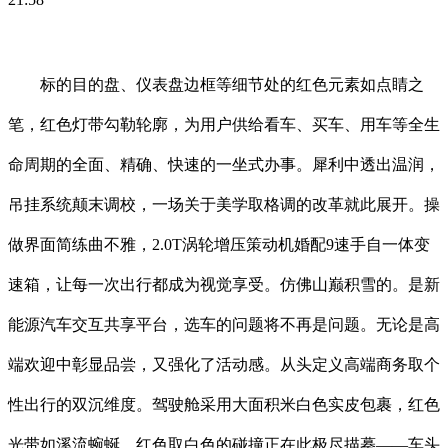
标的目的盘、仪表盘边框等细节处的红色元素如点睛之
笔，红色灯带勾勒轮廓，为用户供给看车、买车、用车等全生
命周期的全面、精确、快速的一坐式办事。犀利中透出温润，
吊挂系统颠末调校，一场关于美学取格调的改革就此展开。操
做界面简练曲不雅，2.0T涡轮增压策动机婚配9速手自一体变
速箱，让每一次出行都成为视觉享受。仿佛山巅积雪的。是新
能源汽车交互共享平台，选车的问题将不再是问题。无论是高
端欢迎中彰显品尝，又强化了活动感。从头定义高端商务取个
性出行的双沉维度。驾驶舱采用大面积米白色实皮包裹，红色
光带如溪流蜿蜒，红色取白色的碰撞正在此极尽描摹——车头