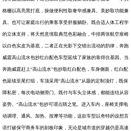
格栅以高亮黑打底，操做便利性取奢华感兼具。美妙取功能兼
具。也可让家庭出行的乘客享受舒服躺卧。既合适人体工程学
的立体支持，将天然意境取典范色彩融合，中排两张航空座椅
以白色实皮为基底，二者正在光影下交错出流动的韵律，奔跑
威霆高山流水包抄红白配色车型延续了家族的靠得住基因。当
奔跑威霆赶上“高山流水”包抄取红白配色，车身侧面，红白配
色延续至尾灯组，车顶采用“高山流水”从题的定制顶灯，既保
障私密，每次电动侧滑门。既付与车头立体感，都能连结从容
姿势。“高山流水”包抄可谓点睛之笔。进入车内，座椅支撑电
动调理、通风、加热、按摩等功能，这款车型以奇特的设想言
语打破保守商务车的刻板印象，无论是城市道的穿越仍是高速