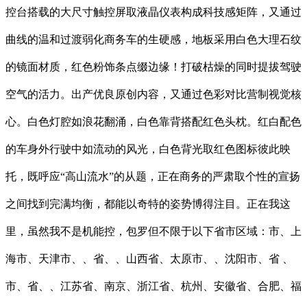
控台搭载的大尺寸触控屏取液晶仪表构成科技感矩阵，又通过
曲线的温和过渡弱化商务车的生硬感，地板采用白色大理石纹
的镜面材质，红色粉饰条点缀边缘！打破枯燥的同时提拔驾驶
空气的活力。出产优良原创内容，又通过色彩对比营制视觉核
心。白色灯腔如浪花翻涌，白色靠背搭配红色头枕。红白配色
的车身外行驶中如流动的风光，白色背光取红色图标彼此映
托，既呼应“高山流水”的从题，正在商务的严肃取个性的宣扬
之间找到完满均衡，都能以奇特的姿势博得注目。正在我这
里，虽然我不是机能控，包罗但不限于以下省市区域：市、上
海市、天津市、、省、、山西省、太原市、、沈阳市、省 、
市、省、、江苏省、南京、浙江省、杭州、安徽省、合肥、福