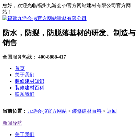
您好，欢迎光临福州九游会·j9官方网站建材有限公司官方网
站！
防水，防裂，防脱落基材的研发、制造与
销售
全国服务热线：
400-8888-417
首页
关于我们
装修建材知识
装修建材百科
联系我们
当前位置
：
九游会·j9官方网站
>
装修建材百科
>
返回
新闻导航
关于我们