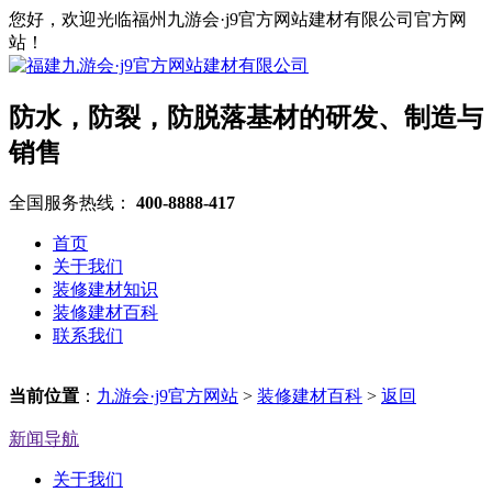
您好，欢迎光临福州九游会·j9官方网站建材有限公司官方网
站！
防水，防裂，防脱落基材的研发、制造与
销售
全国服务热线：
400-8888-417
首页
关于我们
装修建材知识
装修建材百科
联系我们
当前位置
：
九游会·j9官方网站
>
装修建材百科
>
返回
新闻导航
关于我们