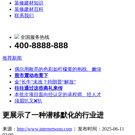
装修建材知识
装修建材百科
联系我们
全国服务热线
400-8888-888
推荐新闻
偶尔用敞亮的色彩如柠檬黄的抱枕、嫩绿
股市震动布景下
金“长牛”未改？特朗普“解放”
往往通过这些典礼来传
本批次项目面向经认定的卓程师、经人才
须眉扒又❌扒
更展示了一种潜移默化的行业进
来源：
http://www.internetsoon.com
| 发布时间：2025-06-11
02:00