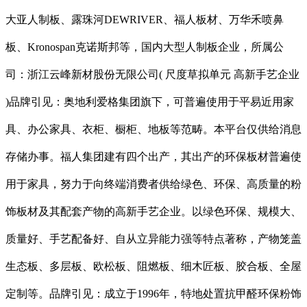
大亚人制板、露珠河DEWRIVER、福人板材、万华禾喷鼻
板、Kronospan克诺斯邦等，国内大型人制板企业，所属公
司：浙江云峰新材股份无限公司( 尺度草拟单元 高新手艺企业
)品牌引见：奥地利爱格集团旗下，可普遍使用于平易近用家
具、办公家具、衣柜、橱柜、地板等范畴。本平台仅供给消息
存储办事。福人集团建有四个出产，其出产的环保板材普遍使
用于家具，努力于向终端消费者供给绿色、环保、高质量的粉
饰板材及其配套产物的高新手艺企业。以绿色环保、规模大、
质量好、手艺配备好、自从立异能力强等特点著称，产物笼盖
生态板、多层板、欧松板、阻燃板、细木匠板、胶合板、全屋
定制等。品牌引见：成立于1996年，特地处置抗甲醛环保粉饰