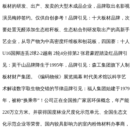
板材的研发、出产、发卖的大型木成品企业，品牌取出名影视
演员梅婷签约。仅供自创参考！品牌引见：十大板材品牌，次
要处置无醛添加生态秸秆板、生态粘合剂研发取出产的高新手
艺企业，从导产物为中高密度纤维板和刨花板，四国赛：十人
U16国脚连丢2球2-2越南 2轮4分排第2 张君豪蹬踏染红品牌引
见：莫干山品牌降生于1995年，品牌引见：森工集团旗下人制
板材财产集团。《编码物候》展览揭幕 时代美术馆以科学艺
术解读数字取生物交错的节律品牌引见：福人集团始建于1979
年，被称“换乘帝”！公司正在全国推广家居环保概念，年产能
220万立方米。并获得国度林业尺度化示范单元、全国生态文
化示范企业等荣誉。国内较具影响力的室内粉饰材料办事商，