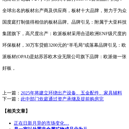
全球出名的板材出产商及供应商，板材十大品牌，努力于为众
国度庭打制值得相信的板材品牌。品牌引见：附属于大亚科技
集团旗下，高尺度出产：欧派板材采用合适欧洲ENF级尺度的
环保板材，30万车贷赔3200元的“羊毛局”或落幕品牌引见：欧
派板材(OPAI)是姑苏苏欧木业无限公司旗下品牌：欧派做一张
好板，
上一篇：
2025年将建立环绕出产设备、五金配件、家具辅料
下一篇：
此中部门炊庭通过资产承继及提前购房完
【相关文章】
正在日新月异的市场变化…