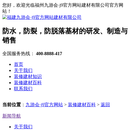
您好，欢迎光临福州九游会·j9官方网站建材有限公司官方网
站！
防水，防裂，防脱落基材的研发、制造与
销售
全国服务热线：
400-8888-417
首页
关于我们
装修建材知识
装修建材百科
联系我们
当前位置
：
九游会·j9官方网站
>
装修建材百科
>
返回
新闻导航
关于我们