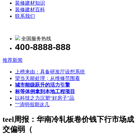
装修建材知识
装修建材百科
联系我们
全国服务热线
400-8888-888
推荐新闻
上榜来由：具备研发厅设想系统
望当天能处理；从维修范围看
城市能级跃升的活力引擎
标等体例拿到本地工程项目
以科技之力沉塑“好房子”品
”“清明假期这几
teel周报：华南冷轧板卷价钱下行市场成
交偏弱（