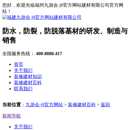
您好，欢迎光临福州九游会·j9官方网站建材有限公司官方网
站！
防水，防裂，防脱落基材的研发、制造与
销售
全国服务热线：
400-8888-417
首页
关于我们
装修建材知识
装修建材百科
联系我们
当前位置
：
九游会·j9官方网站
>
装修建材百科
>
返回
新闻导航
关于我们