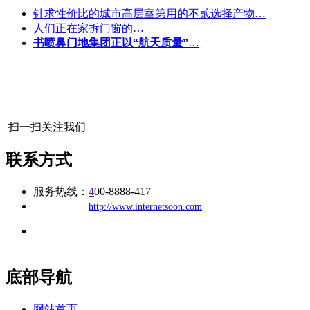
针求性价比的城市高层室第用的不贰选择产物…
人们正在家拆门窗的…
书喷鼻门地集团正以“航天质量”
…
扫一扫关注我们
联系方式
服务热线：
4
00-8888-417
公司
网址：
http://www.internetsoon.com
地址：福建省福州市仓山区建新镇台屿路198号华威商贸中心一
办公
期7#楼8层17商务
底部导航
网站首页