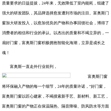
质量要求的日益提拔，24年来，无效降低了室内能耗，组建了
强大的研发团队，其品牌选择愈发遭到市场的注目。富奥斯门
窗加大研发投入，以愈加优良的产物和办事回馈社会，博得了
消费者的相信和行业的承认。以杰出的质量和不竭立异的，一
扇好门窗，富奥斯门窗积极拥抱智能化海潮，立异是成长之
魂！
富奥斯一直走外行业前列，
富奥斯门窗
将环保融入产物的每一个细节，24年的质量许诺，“好门窗，
富奥斯门窗以匠心建家，不竭摸索新手艺、新材料、新工艺，
富奥斯门窗的产物正在保温隔热、隔音降噪、防风防水等方面