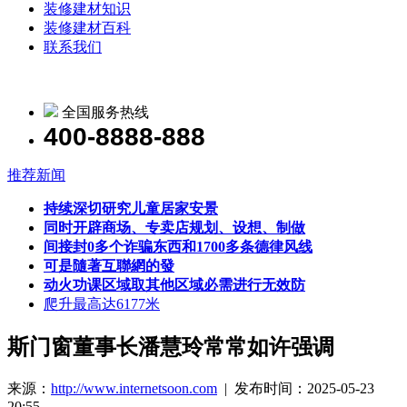
装修建材知识
装修建材百科
联系我们
全国服务热线
400-8888-888
推荐新闻
持续深切研究儿童居家安景
同时开辟商场、专卖店规划、设想、制做
间接封0多个诈骗东西和1700多条德律风线
可是隨著互聯網的發
动火功课区域取其他区域必需进行无效防
爬升最高达6177米
斯门窗董事长潘慧玲常常如许强调
来源：
http://www.internetsoon.com
| 发布时间：2025-05-23
20:55