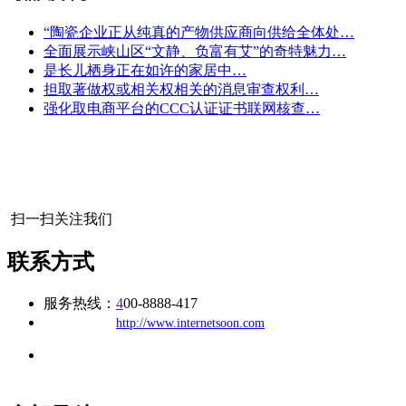
“陶瓷企业正从纯真的产物供应商向供给全体处…
全面展示峡山区“文静、负富有艾”的奇特魅力…
是长儿栖身正在如许的家居中…
担取著做权或相关权相关的消息审查权利…
强化取电商平台的CCC认证证书联网核查…
扫一扫关注我们
联系方式
服务热线：
4
00-8888-417
公司
网址：
http://www.internetsoon.com
地址：福建省福州市仓山区建新镇台屿路198号华威商贸中心一
办公
期7#楼8层17商务